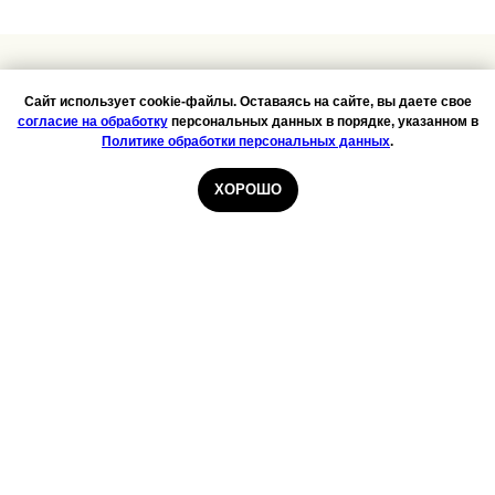
Сайт использует cookie-файлы. Оставаясь на сайте, вы даете свое
согласие на обработку
персональных данных в порядке, указанном в
Политике обработки персональных данных
.
Юридическая информация
ИП ГУСТАЙТИС АННА
ХОРОШО
СЕРГЕЕВНА
ИНН: 420104643144
ОГРН: 318703100083486
© Все права защищены 2021
Расчётный счёт:
40802810964000010652
Банк: ТОМСКОЕ ОТДЕЛЕНИЕ
N8616 ПАО СБЕРБАНК
БИК: 046902606
Кор. счёт:
30101810800000000606
Полезное
контакты