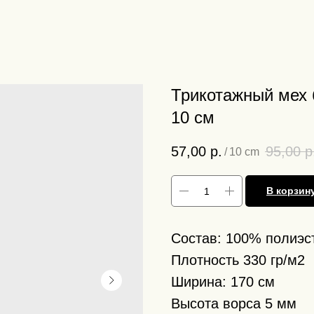
Трикотажный мех 
10 см
57,00
р.
95,00
р
/
10 cm
В корзин
Состав: 100% полиэс
Плотность 330 гр/м2
Ширина: 170 см
Высота ворса 5 мм