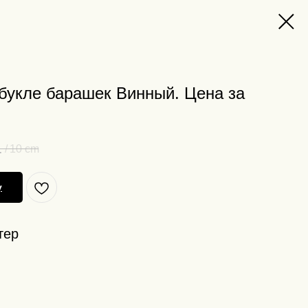
букле барашек Винный. Цена за
.
/
10 cm
у
тер